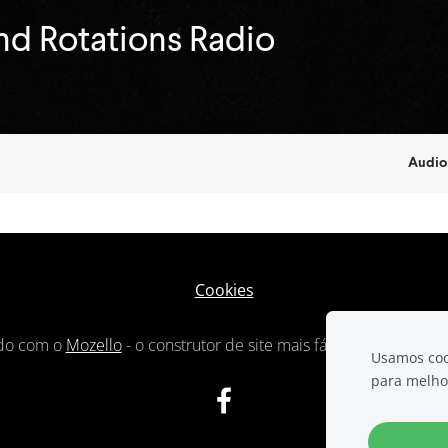
Cookies
do com o
Mozello
- o construtor de site mais fácil de usar do m
Usamos cook
para melho