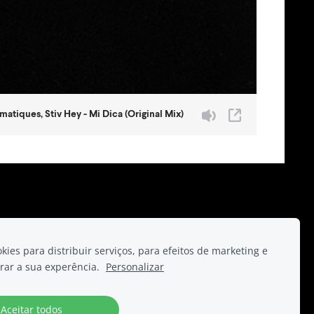
undo.
ies para distribuir serviços, para efeitos de marketing e
rar a sua experência.
Personalizar
Aceitar todos